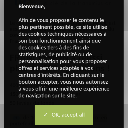
Bienvenue,
Afin de vous proposer le contenu le
Le cabinet
JEAN-YVES LESTRADE CONSEIL
est
plus pertinent possible, ce site utilise
associé de
FRANCESSION
, un des leaders du
des cookies techniques nécessaires à
conseil de transmission d’entreprise en
son bon fonctionnement ainsi que
France.
des cookies tiers à des fins de
statistiques, de publicité ou de
FRANCESSION a réussi
personnalisation pour vous proposer
plus de 600 opérations !
offres et services adaptés à vos
centres d'intérêts. En cliquant sur le
bouton accepter, vous nous autorisez
400
cessions d’entreprises
à vous offrir une meilleure expérience
150
acquisitions d’entreprises
de navigation sur le site.
50
levées de fonds
OK, accept all
de 100 missions en permanence en
+
portefeuille