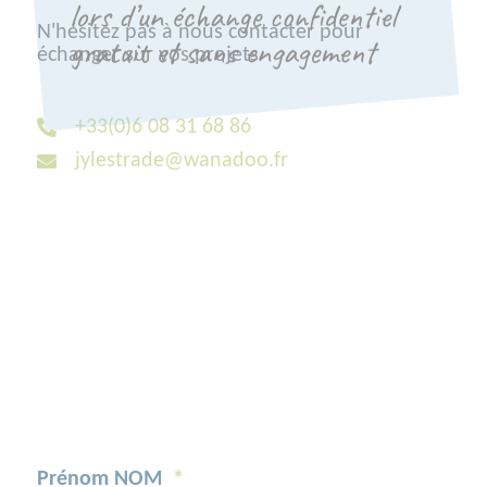
lors d’un échange confidentiel
N'hésitez pas à nous contacter pour
gratuit et sans engagement
échanger sur vos projets
+33(0)6 08 31 68 86
jylestrade@wanadoo.fr
Prénom NOM
*